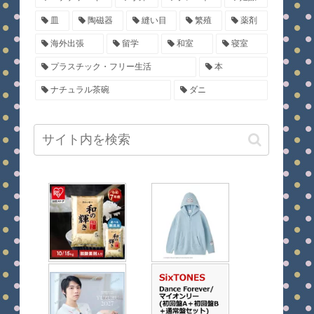
皿
陶磁器
縫い目
繁殖
薬剤
海外出張
留学
和室
寝室
プラスチック・フリー生活
本
ナチュラル茶碗
ダニ