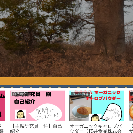
自己紹介
良い・好き
3
【主席研究員 餅】自己
オーガニックキャロブパ
感
紹介
ウダー【桜井食品株式会