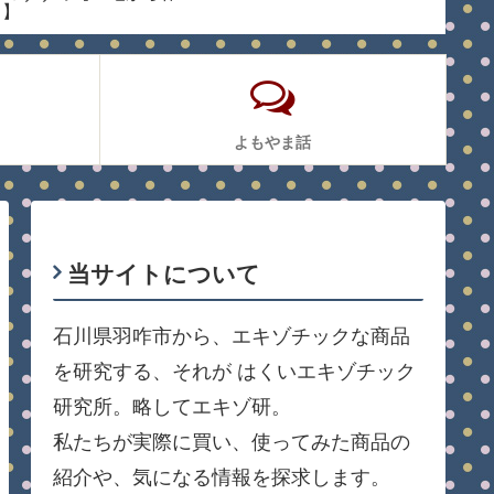
る】
いた話
験】
よもやま話
当サイトについて
石川県羽咋市から、エキゾチックな商品
を研究する、それが はくいエキゾチック
研究所。略してエキゾ研。
私たちが実際に買い、使ってみた商品の
紹介や、気になる情報を探求します。