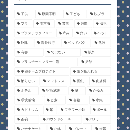
子供
原因不明
子ども
脱プラ
プラ
南京虫
業者
隙間
胎児
プラスチックフリー
痒み
痒い
ベッド
駆除
海外旅行
ベッドバグ
危険
有害
ではない
以外
プラスチックフリー生活
旅館
中部ホームプロテクト
血を吸われる
治らない
マットレス
害虫
皮膚科
ホテル
宿泊施設
謎
かゆみ
環境破壊
ヒ素
書籍
水銀
カドミウム
鉛
フラワー小鉢
ボール
茶碗
パウンドケーキ
バナナ
バナナケーキ
小鉢
プレート
妊娠