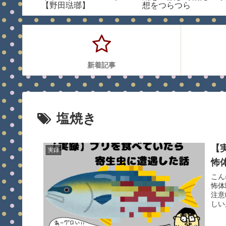
【野田琺瑯】
想をつらつら
新着記事
塩焼き
【
実録
怖
こん
怖体
注意
しい