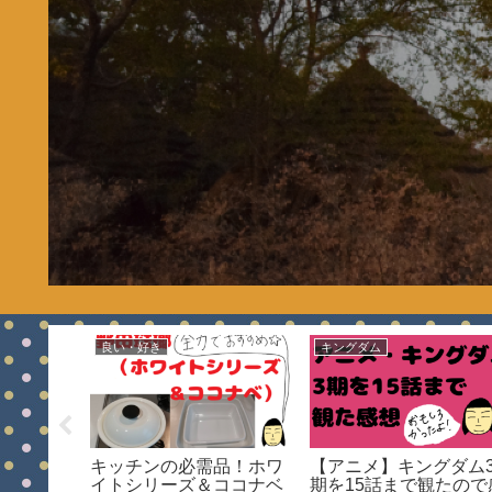
良い・好き
キングダム
ン 【クッ
キッチンの必需品！ホワ
【アニメ】キングダム
ヤマ】
イトシリーズ＆ココナベ
期を15話まで観たので