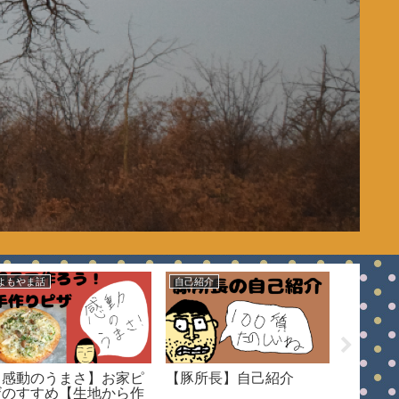
よもやま話
自己紹介
実録
【感動のうまさ】お家ピ
【豚所長】自己紹介
【実録
ザのすすめ【生地から作
に夜な