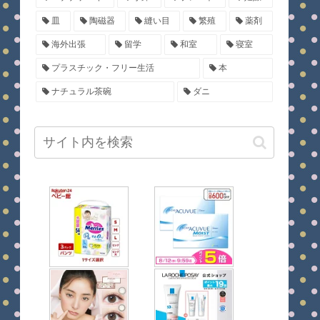
皿
陶磁器
縫い目
繁殖
薬剤
海外出張
留学
和室
寝室
プラスチック・フリー生活
本
ナチュラル茶碗
ダニ