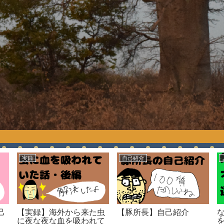
実録
自己紹介
己
【実録】海外から来た虫
【豚所長】自己紹介
に夜な夜な血を吸われて