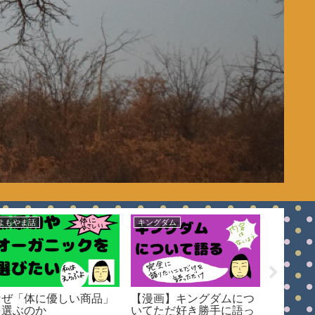
よもやま話
キングダム
良い・好
なぜ「体に優しい商品」
【漫画】キングダムにつ
毎日使
を選ぶのか
いてただ好き勝手に語っ
も選び