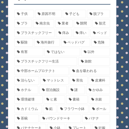
子供
原因不明
子ども
脱プラ
プラ
南京虫
業者
隙間
胎児
プラスチックフリー
痒み
痒い
ベッド
駆除
海外旅行
ベッドバグ
危険
有害
ではない
以外
プラスチックフリー生活
旅館
中部ホームプロテクト
血を吸われる
治らない
マットレス
害虫
皮膚科
ホテル
宿泊施設
謎
かゆみ
環境破壊
ヒ素
書籍
水銀
カドミウム
鉛
フラワー小鉢
ボール
茶碗
パウンドケーキ
バナナ
バナナケーキ
小鉢
プレート
妊娠