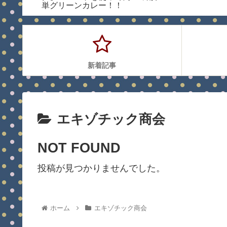
店】
単グリーンカレー！！
【メープロイ グリーン
カレーペースト】
新着記事
エキゾチック商会
NOT FOUND
投稿が見つかりませんでした。
ホーム
エキゾチック商会