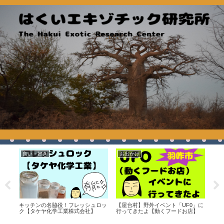
良い・好き
お出かけ
よ
リー
キッチンの名脇役！フレッシュロッ
【屋台村】野外イベント「UF0」に
【バ
気楽
ク【タケヤ化学工業株式会社】
行ってきたよ【動くフードお店】
【米