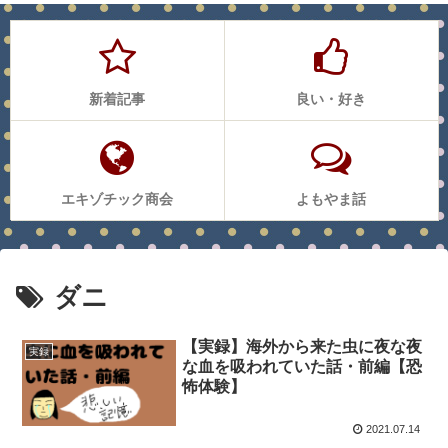
新着記事
良い・好き
エキゾチック商会
よもやま話
ダニ
【実録】海外から来た虫に夜な夜
実録
な血を吸われていた話・前編【恐
怖体験】
2021.07.14