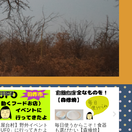
お出かけ
良い・好き
良い・好
【屋台村】野外イベント
毎日使うからこそ！食器
キッチ
「UF0」に行ってきたよ
も選びたい【森修焼】
ッシュ