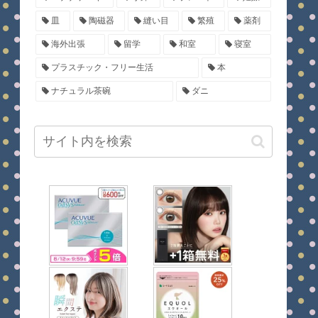
皿
陶磁器
縫い目
繁殖
薬剤
海外出張
留学
和室
寝室
プラスチック・フリー生活
本
ナチュラル茶碗
ダニ