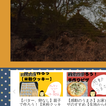
よもやま話
よもやま話
ら来た虫
【バター、卵なし】親子
【感動のうまさ】お家
吸われて
で作ろう！【米粉クッキ
ザのすすめ【生地から