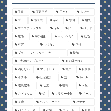
子供
原因不明
子ども
脱プラ
プラ
南京虫
業者
隙間
胎児
プラスチックフリー
痒み
痒い
ベッド
駆除
海外旅行
ベッドバグ
危険
有害
ではない
以外
プラスチックフリー生活
旅館
中部ホームプロテクト
血を吸われる
治らない
マットレス
害虫
皮膚科
ホテル
宿泊施設
謎
かゆみ
環境破壊
ヒ素
書籍
水銀
カドミウム
鉛
フラワー小鉢
ボール
茶碗
パウンドケーキ
バナナ
バナナケーキ
小鉢
プレート
妊娠