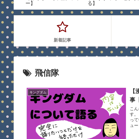
恐怖体
ー】
る】
新着記事
飛信隊
【
キングダム
事
こん
す。
って
ュー