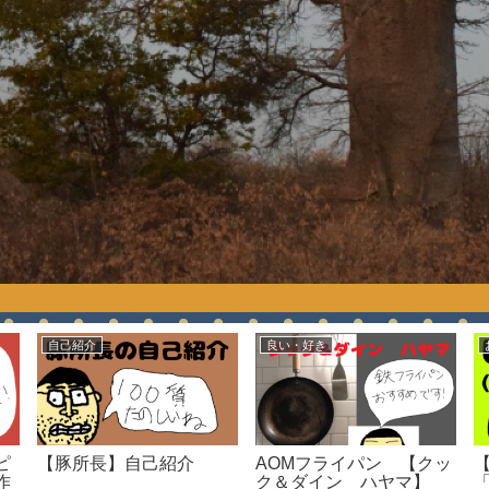
自己紹介
良い・好き
ピ
【豚所長】自己紹介
AOMフライパン 【クッ
作
ク＆ダイン ハヤマ】