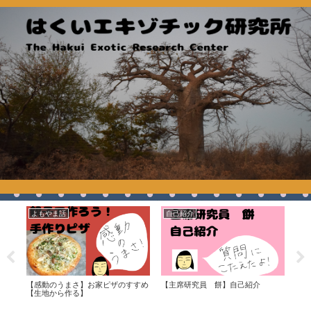
よもやま話
自己紹介
良
リー
【感動のうまさ】お家ピザのすすめ
【主席研究員 餅】自己紹介
キッ
気楽
【生地から作る】
ズ＆