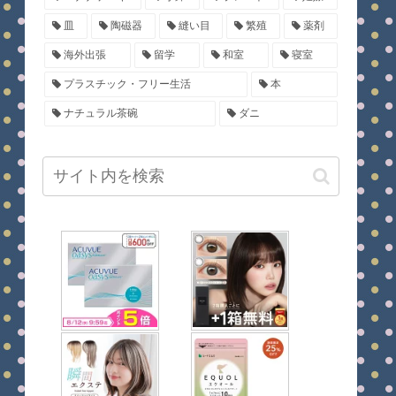
皿
陶磁器
縫い目
繁殖
薬剤
海外出張
留学
和室
寝室
プラスチック・フリー生活
本
ナチュラル茶碗
ダニ