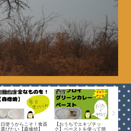
良い・好き
食品
良い・好
毎日使うからこそ！食器
【おうちでエキゾチッ
キッチ
も選びたい【森修焼】
ク】ペーストを使って簡
ッシュ