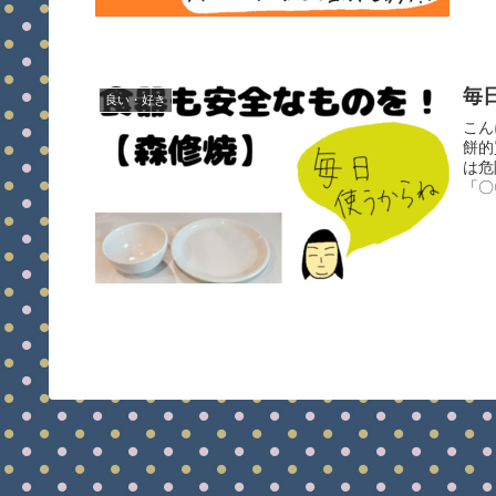
毎
良い・好き
こん
餅的
は危
「〇