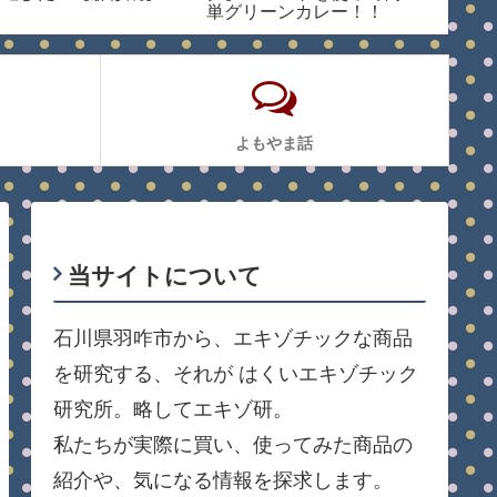
単グリーンカレー！！
学工業
【メープロイ グリーン
カレーペースト】
よもやま話
当サイトについて
石川県羽咋市から、エキゾチックな商品
を研究する、それが はくいエキゾチック
研究所。略してエキゾ研。
私たちが実際に買い、使ってみた商品の
紹介や、気になる情報を探求します。