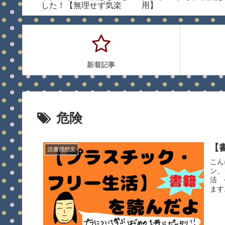
した！【無理せず気楽
用】
に】
新着記事
危険
【
読書感想文
こん
ン、
活 
ます