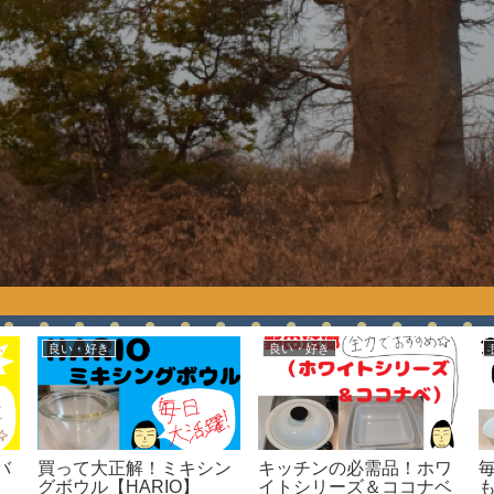
良い・好き
良い・好き
バ
買って大正解！ミキシン
キッチンの必需品！ホワ
グボウル【HARIO】
イトシリーズ＆ココナベ