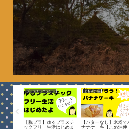
プラスチックフリー
よもやま話
グダム3
【脱プラ】ゆるプラスチ
【バターなし】米粉で
観たので感
ックフリー生活はじめま
ナナケーキ【こめ油使