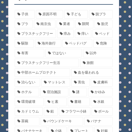
子供
原因不明
子ども
脱プラ
プラ
南京虫
業者
隙間
胎児
プラスチックフリー
痒み
痒い
ベッド
駆除
海外旅行
ベッドバグ
危険
有害
ではない
以外
プラスチックフリー生活
旅館
中部ホームプロテクト
血を吸われる
治らない
マットレス
害虫
皮膚科
ホテル
宿泊施設
謎
かゆみ
環境破壊
ヒ素
書籍
水銀
カドミウム
鉛
フラワー小鉢
ボール
茶碗
パウンドケーキ
バナナ
バナナケーキ
小鉢
プレート
妊娠