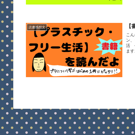
【
読書感想文
こん
ン、
活 
ます