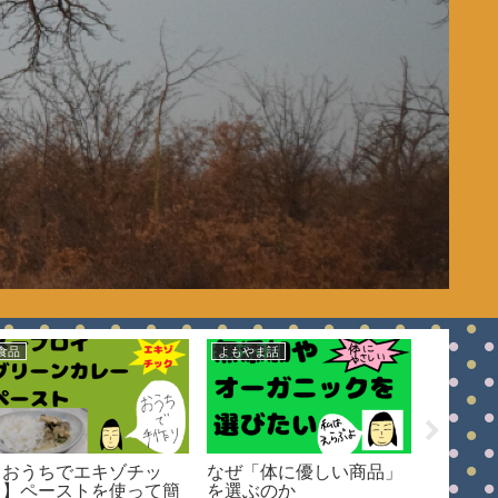
食品
よもやま話
よもやま
【おうちでエキゾチッ
なぜ「体に優しい商品」
【バタ
ク】ペーストを使って簡
を選ぶのか
ナナケ