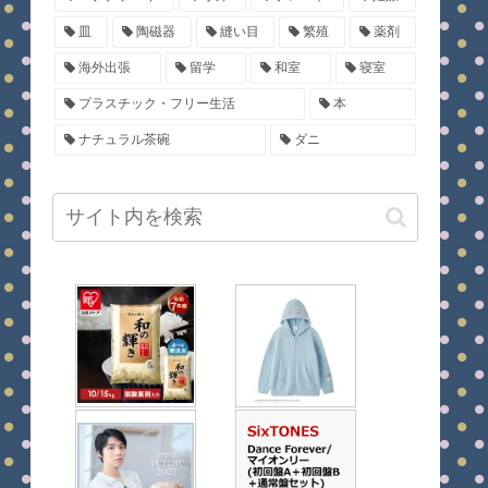
皿
陶磁器
縫い目
繁殖
薬剤
海外出張
留学
和室
寝室
プラスチック・フリー生活
本
ナチュラル茶碗
ダニ