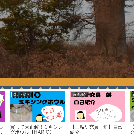
良い・好き
自己紹介
つ
買って大正解！ミキシン
【主席研究員 餅】自己
っ
グボウル【HARIO】
紹介