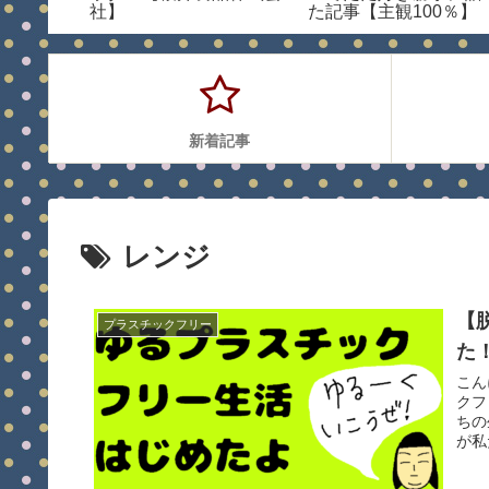
ず気楽
社】
た記事【主観100％】
新着記事
レンジ
【
プラスチックフリー
た
こん
クフ
ちの
が私