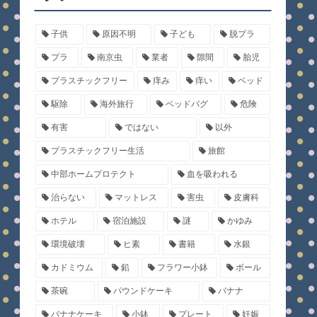
子供
原因不明
子ども
脱プラ
プラ
南京虫
業者
隙間
胎児
プラスチックフリー
痒み
痒い
ベッド
駆除
海外旅行
ベッドバグ
危険
有害
ではない
以外
プラスチックフリー生活
旅館
中部ホームプロテクト
血を吸われる
治らない
マットレス
害虫
皮膚科
ホテル
宿泊施設
謎
かゆみ
環境破壊
ヒ素
書籍
水銀
カドミウム
鉛
フラワー小鉢
ボール
茶碗
パウンドケーキ
バナナ
バナナケーキ
小鉢
プレート
妊娠