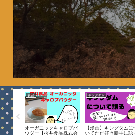
食品
キングダム
プラスチ
オーガニックキャロブパ
【漫画】キングダムに
はじめま
ウダー【桜井食品株式会
いてただ好き勝手に語