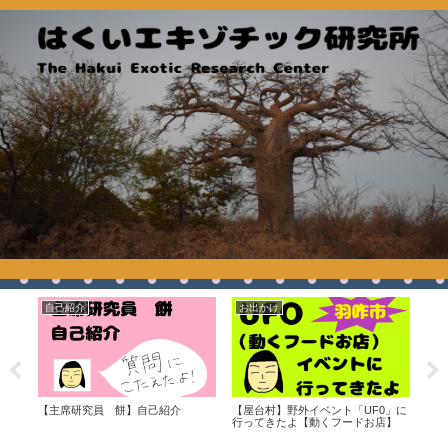
自己紹介
お出かけ
良
ル
【主席研究員 餅】自己紹介
【屋台村】野外イベント「UF0」に
キッ
行ってきたよ【動くフードお店】
ズ＆